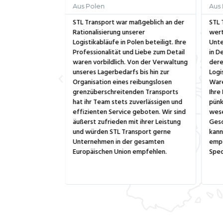
Aus Polen
Aus
Kunde von STL
STL Transport war maßgeblich an der
STL 
Rationalisierung unserer
wert
rfnisse zwischen
Logistikabläufe in Polen beteiligt. Ihre
Unte
 Ihr Engagement
Professionalität und Liebe zum Detail
in D
 und ihr
waren vorbildlich. Von der Verwaltung
dere
mit meinen
unseres Lagerbedarfs bis hin zur
Logi
mmer wieder
Organisation eines reibungslosen
Ware
en stets pünktlich
grenzüberschreitenden Transports
Ihre
ür gesorgt, dass
hat ihr Team stets zuverlässigen und
pünk
ufe reibungslos
effizienten Service geboten. Wir sind
wese
stes Vertrauen in
äußerst zufrieden mit ihrer Leistung
Gesc
n und würde STL
und würden STL Transport gerne
kann
ögern anderen
Unternehmen in der gesamten
empf
er Europäischen
Europäischen Union empfehlen.
Sped