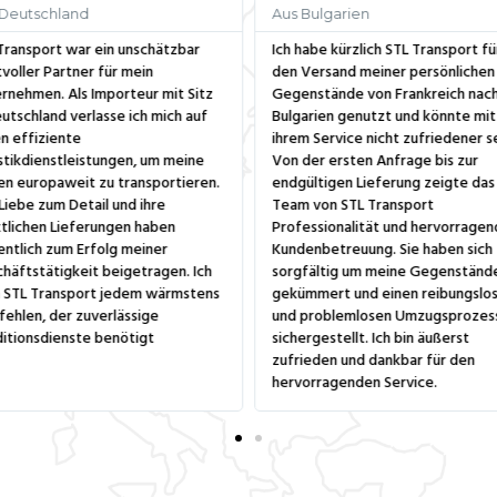
 Deutschland
Aus Bulgarien
Transport war ein unschätzbar
Ich habe kürzlich STL Transport fü
voller Partner für mein
den Versand meiner persönlichen
rnehmen. Als Importeur mit Sitz
Gegenstände von Frankreich nac
eutschland verlasse ich mich auf
Bulgarien genutzt und könnte mit
n effiziente
ihrem Service nicht zufriedener se
stikdienstleistungen, um meine
Von der ersten Anfrage bis zur
n europaweit zu transportieren.
endgültigen Lieferung zeigte das
 Liebe zum Detail und ihre
Team von STL Transport
tlichen Lieferungen haben
Professionalität und hervorrage
ntlich zum Erfolg meiner
Kundenbetreuung. Sie haben sich
häftstätigkeit beigetragen. Ich
sorgfältig um meine Gegenständ
 STL Transport jedem wärmstens
gekümmert und einen reibungslo
ehlen, der zuverlässige
und problemlosen Umzugsprozes
itionsdienste benötigt
sichergestellt. Ich bin äußerst
zufrieden und dankbar für den
hervorragenden Service.