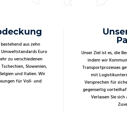
Abdeckung
Unser
Pa
 bestehend aus zehn
n Umweltstandards Euro
Unser Ziel ist es, die 
kehr zu verschiedenen
indem wir Kommuni
, Tschechien, Slowenien,
Transportprozesses ge
elgien und Italien. Wir
mit Logistikunte
sungen für Voll- und
Versprechen für siche
gegenseitig vorteilh
Verlassen Sie sic
Zuve