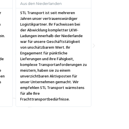
Aus den Niederlanden
Aus Italien
r
STL Transport ist seit mehreren
Ich bin ein häufi
Jahren unser vertrauenswürdiger
Transport für me
h
Logistikpartner. Ihr Fachwissen bei
Frachttransportb
der Abwicklung kompletter LKW-
Italien und Spani
in.
Ladungen innerhalb der Niederlande
für Spitzenleistu
war für unsere Geschäftstätigkeit
effizienter Umg
von unschätzbarem Wert. Ihr
Waren haben mic
Engagement für pünktliche
beeindruckt. Sie 
nde
Lieferungen und ihre Fähigkeit,
geliefert und so 
komplexe Transportanforderungen zu
meine Geschäftsa
e
meistern, haben sie zu einem
laufen. Ich habe 
sen
unverzichtbaren Aktivposten für
ihre Dienstleist
s
unser Unternehmen gemacht. Wir
Transport ohne z
empfehlen STL Transport wärmstens
Händlern innerha
für alle Ihre
Union empfehlen
Frachttransportbedürfnisse.