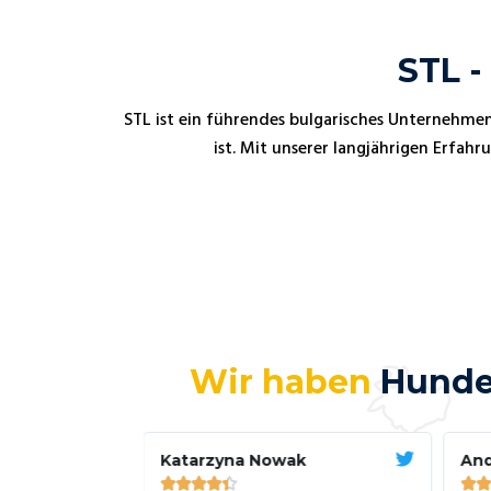
STL -
STL ist ein führendes bulgarisches Unternehmen 
ist. Mit unserer langjährigen Erfa
Wir haben
Hunder
Katarzyna Nowak
And






