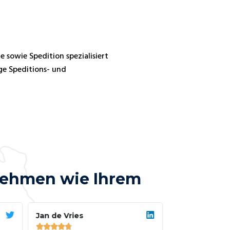
e sowie Spedition spezialisiert
ge Speditions- und
nehmen wie Ihrem
Jan de Vries
Marco Rossi









